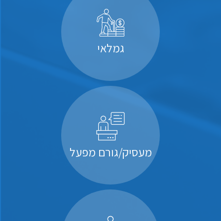
גמלאי
מעסיק/גורם מפעל