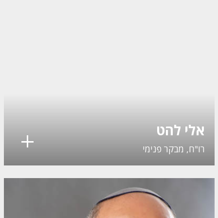
אלי להט
רו"ח, מבקר פנימי