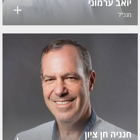
יואב ערמוני
מנכ"ל
חנניה חן ציון