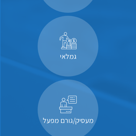
גמלאי
מעסיק/גורם מפעל