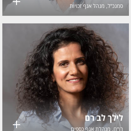
סמנכ"ל, מנהל אגף זכויות
לילך לב רם
רו"ח, מנהלת אגף כספים