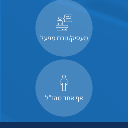
מעסיק/גורם מפעל
אף אחד מהנ”ל