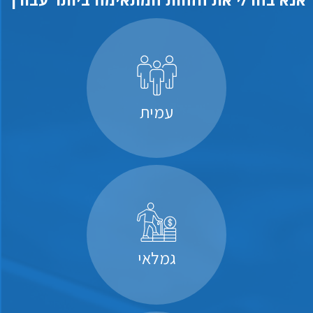
עמית
גמלאי