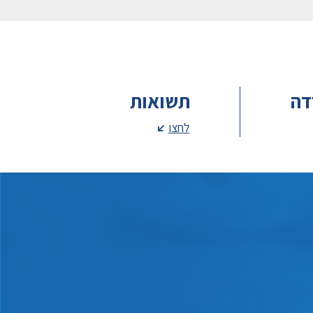
דה
תשואות
לחצו