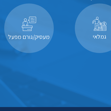
גמלאי
מעסיק/גורם מפעל