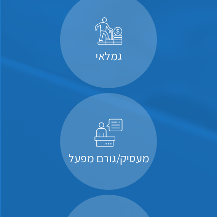
גמלאי
מעסיק/גורם מפעל