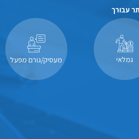
ר עבורך
גמלאי
מעסיק/גורם מפעל