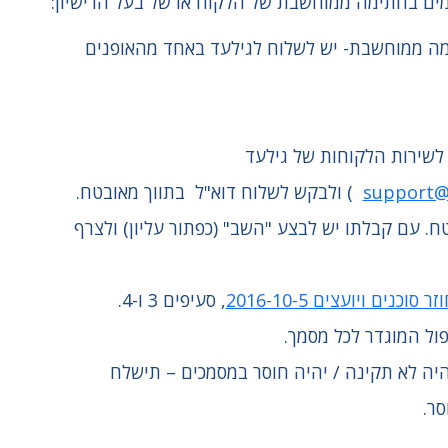
ם בחתימה ממוחשבת של הלקוח או של בעל הרישיון:
ה ממוחשבת- יש לשלוח לגילעד באחד מהאופנים
לשירות הלקוחות של גילעד
support@g
) ולבקש לשלוח דוא"ל בתווך מאובטח.
ח. עם קבלתו יש לבצע "השב" (כפתור עליון) ולצרף
ר סוכנים ויועצים 2016-10-5
, סעיפים 3 ו-4.
ול המוגדר לכל מסמך.
יה לא תקינה / יהיה חוסר במסמכים – תישלח
ר.