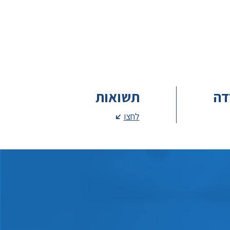
דה
תשואות
לחצו