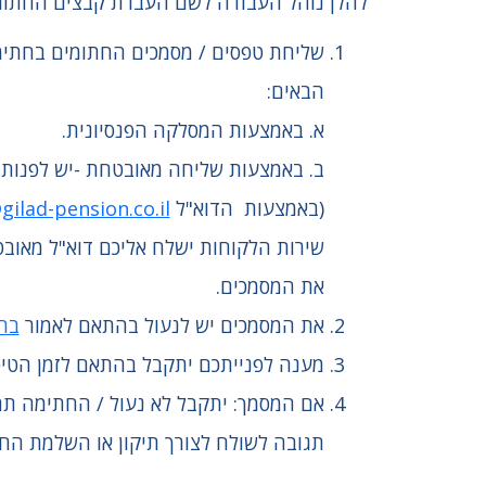
להלן נוהל העבודה לשם העברת קבצים החתומי
שליחת טפסים / מסמכים החתומים בחתימ
הבאים:
א. באמצעות המסלקה הפנסיונית.
ב. באמצעות שליחה מאובטחת -יש לפנות 
(באמצעות הדוא"ל
ilad-pension.co.il
שירות הלקוחות ישלח אליכם דוא"ל מאובט
את המסמכים.
את המסמכים יש לנעול בהתאם לאמור
בחוז
מענה לפנייתכם יתקבל בהתאם לזמן הטיפ
אם המסמך: יתקבל לא נעול / החתימה תה
תגובה לשולח לצורך תיקון או השלמת החס