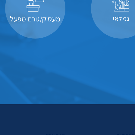
גמלאי
מעסיק/גורם מפעל