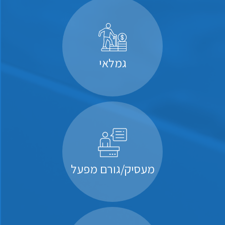
גמלאי
מעסיק/גורם מפעל