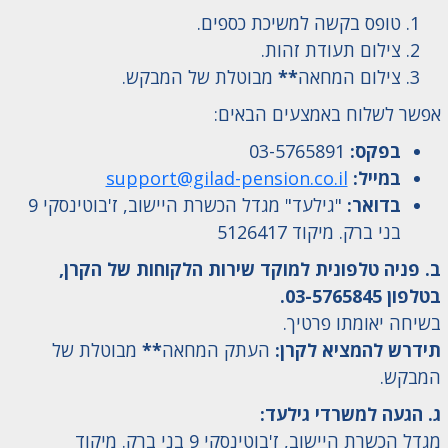
טופס בקשה למשיכת כספים.
צילום תעודת זהות.
צילום המחאה
**
מבוטלת של המבקש.
אפשר לשלוח באמצעים הבאים:
בפקס:
03-5765891
במייל:
support@gilad-pension.co.il
בדואר:
"גילעד" מגדל הכשרת היישוב, ז'בוטינסקי 9
בני ברק. מיקוד 5126417
ב. פניה טלפונית למוקד שירות הלקוחות של הקרן,
בטלפון 03-5765845.
בשיחה יאומתו פרטיך.
תידרש להמציא לקרן:
העתק המחאה
**
מבוטלת של
המבקש.
ג. הגעה למשרדי גילעד:
מגדל הכשרת היישוב, ז'בוטינסקי 9 בני ברק. מיקוד