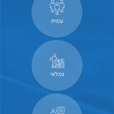
עמית
גמלאי