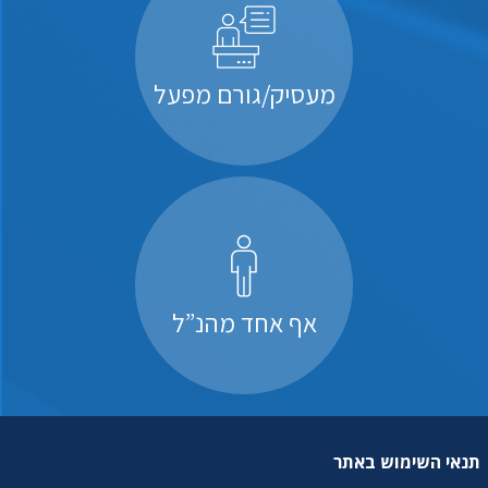
מעסיק/גורם מפעל
אף אחד מהנ”ל
תנאי השימוש באתר