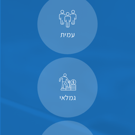
עמית
גמלאי