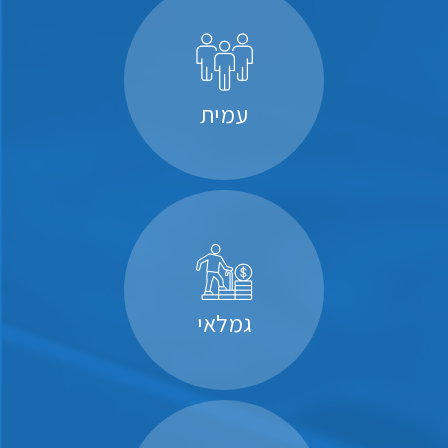
עמית
גמלאי