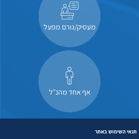
מעסיק/גורם מפעל
אף אחד מהנ”ל
תנאי השימוש באתר