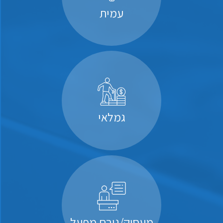
עמית
גמלאי
מעסיק/גורם מפעל