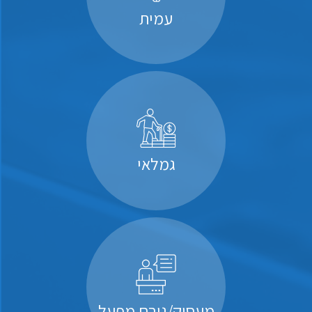
עמית
גמלאי
מעסיק/גורם מפעל