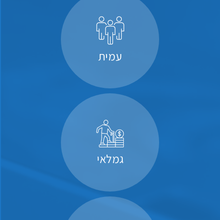
עמית
גמלאי