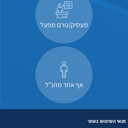
מעסיק/גורם מפעל
אף אחד מהנ”ל
תנאי השימוש באתר