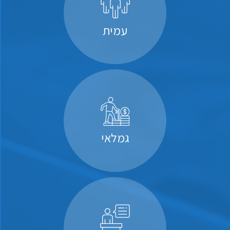
עמית
גמלאי