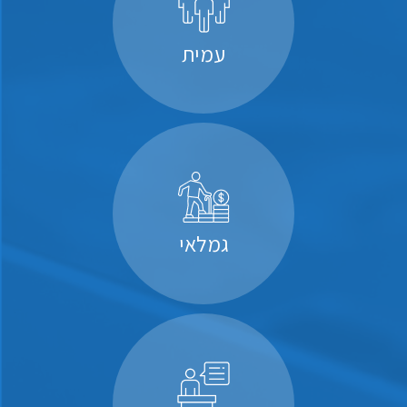
עמית
גמלאי