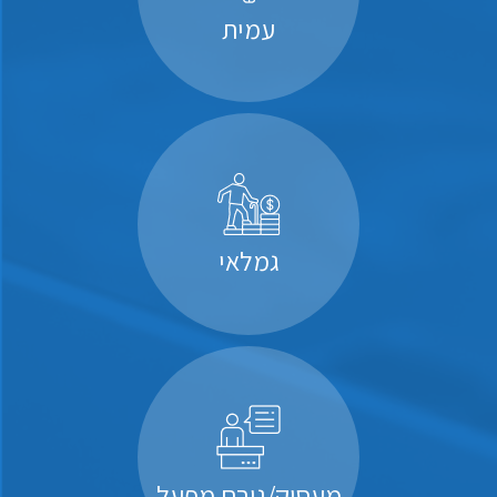
עמית
גמלאי
מעסיק/גורם מפעל