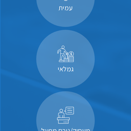
עמית
גמלאי
מעסיק/גורם מפעל