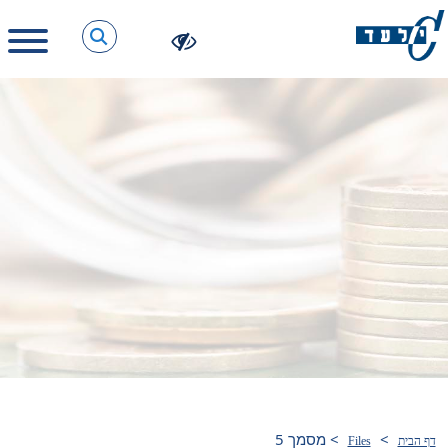
>
>
מסמך 5
דף הבית
Files