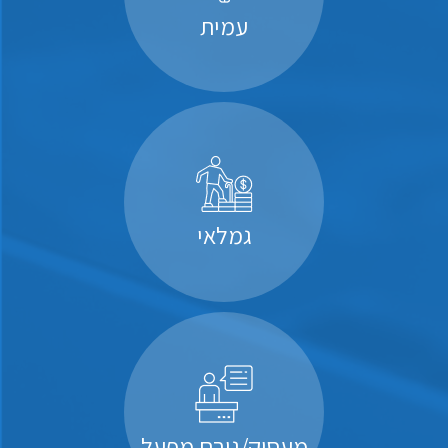
עמית
גמלאי
מעסיק/גורם מפעל