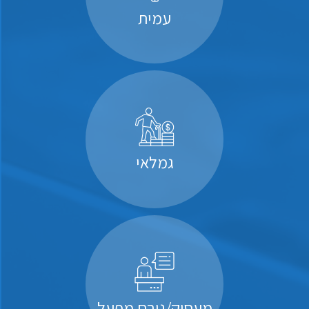
עמית
גמלאי
מעסיק/גורם מפעל