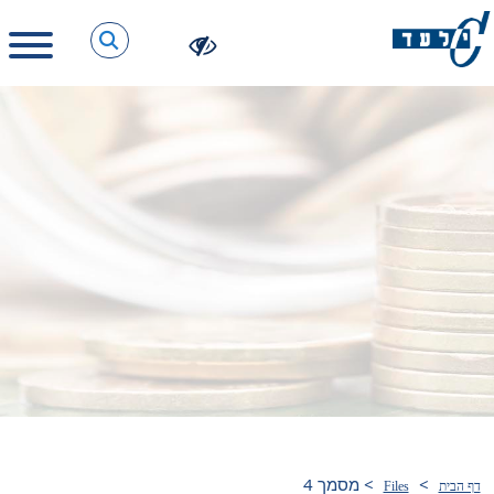
>
>
מסמך 4
דף הבית
Files