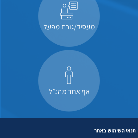
מעסיק/גורם מפעל
אף אחד מהנ”ל
תנאי השימוש באתר