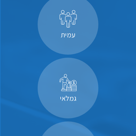
עמית
גמלאי