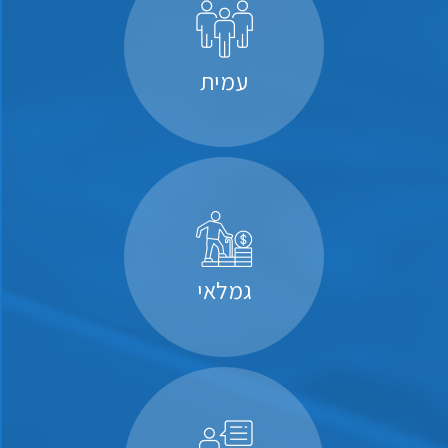
עמית
גמלאי