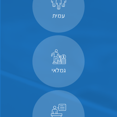
עמית
גמלאי