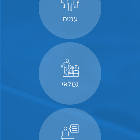
עמית
גמלאי