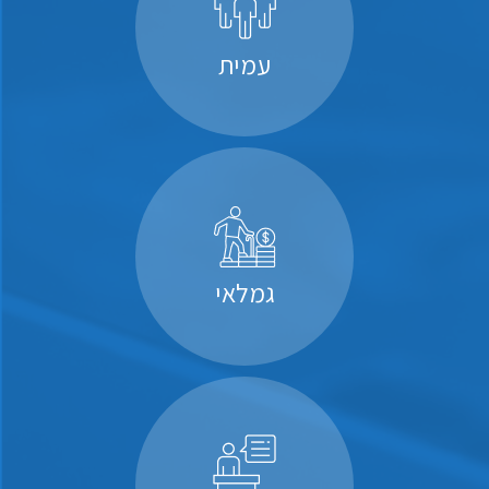
עמית
גמלאי