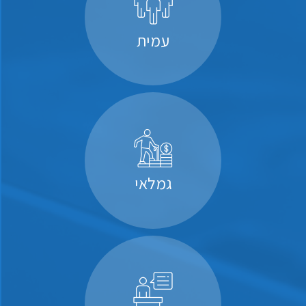
עמית
גמלאי