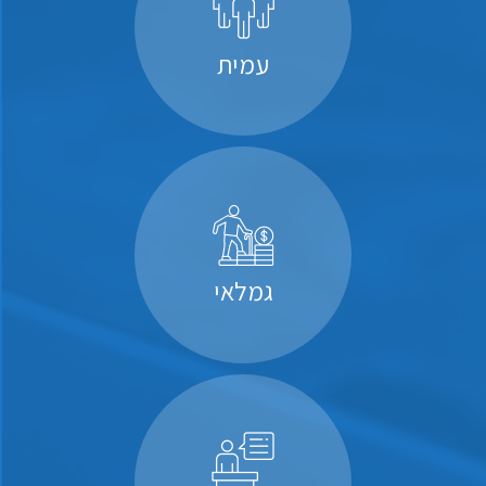
עמית
גמלאי