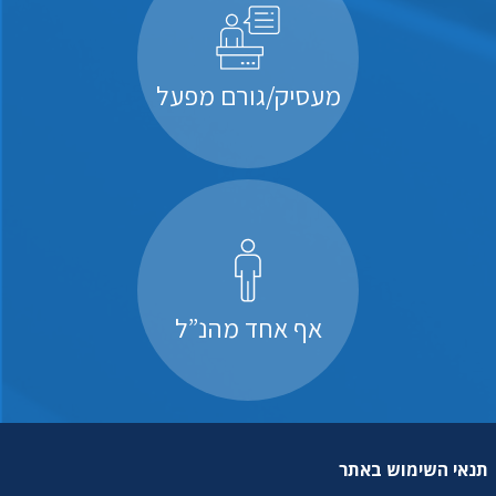
מעסיק/גורם מפעל
אף אחד מהנ”ל
תנאי השימוש באתר