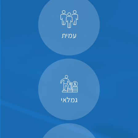
עמית
גמלאי