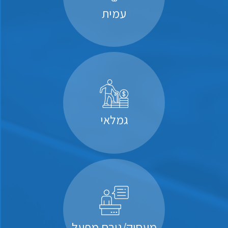
עמית
גמלאי
מעסיק/גורם מפעל