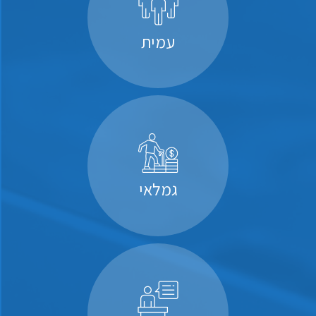
עמית
גמלאי