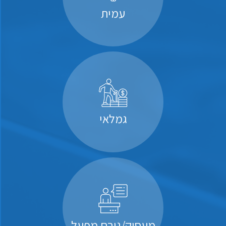
עמית
גמלאי
מעסיק/גורם מפעל