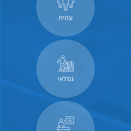
עמית
גמלאי