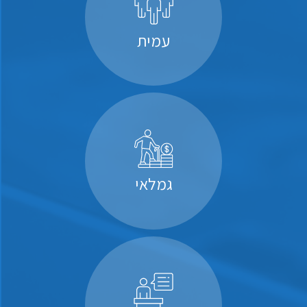
עמית
גמלאי