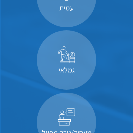
עמית
גמלאי
מעסיק/גורם מפעל