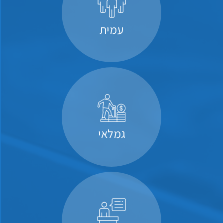
עמית
גמלאי