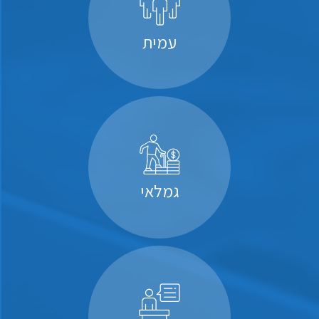
עמית
גמלאי