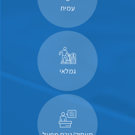
עמית
גמלאי
מעסיק/גורם מפעל