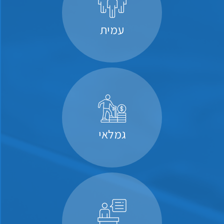
עמית
גמלאי