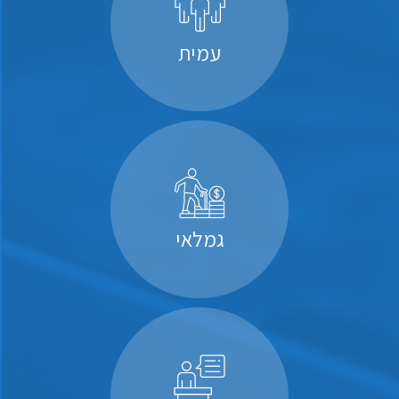
עמית
גמלאי