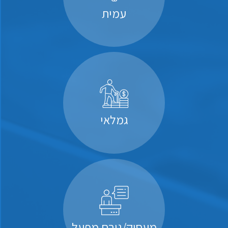
עמית
גמלאי
מעסיק/גורם מפעל