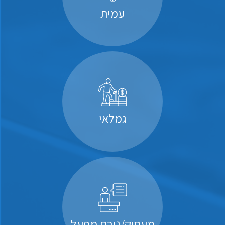
עמית
גמלאי
מעסיק/גורם מפעל