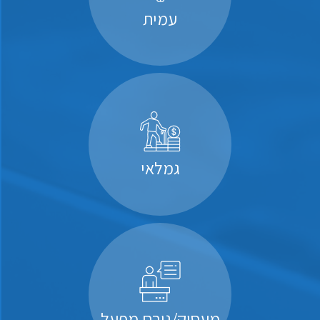
עמית
גמלאי
מעסיק/גורם מפעל