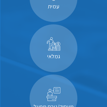
עמית
גמלאי
מעסיק/גורם מפעל