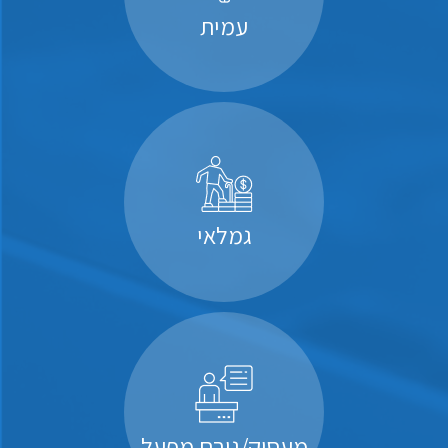
עמית
גמלאי
מעסיק/גורם מפעל