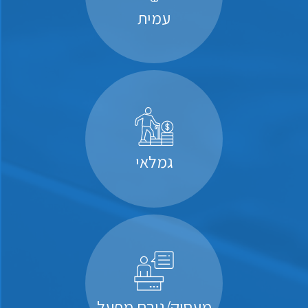
עמית
גמלאי
מעסיק/גורם מפעל