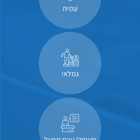
עמית
גמלאי
מעסיק/גורם מפעל