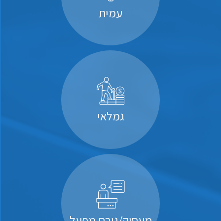
עמית
גמלאי
מעסיק/גורם מפעל