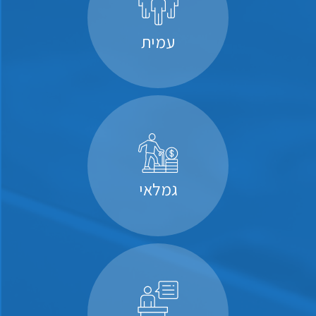
עמית
גמלאי