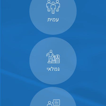
עמית
גמלאי