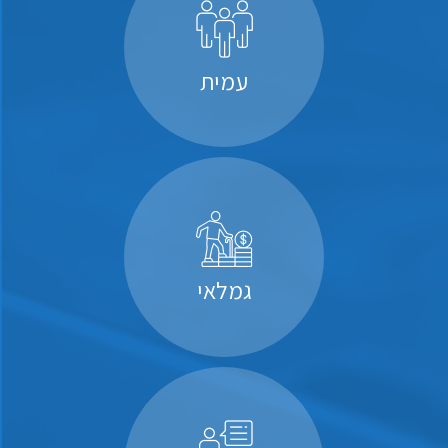
עמית
גמלאי